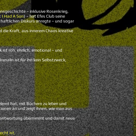
nsgeschichte – inklusive Rosenkrieg,
:
I Had A Son
) – hat Efes Club seine
chaftlichen Diskurs anregte – und sogar
d die Kraft, aus innerem Chaos kreative
ist roh, ehrlich, emotional – und
enalin ist für ihn kein Selbstzweck,
gelernt hat, mit Büchern zu leben und
tionen an und zeigt ihnen, wie man aus
 Verantwortung übernimmt und damit neue
echt ist.