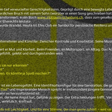
n tief verwurzelter Gerechtigkeitssinn. Geprägt durch eine bewegte Lebe
rzlichen Bruch mit seinem Sohn (worüber er einen Song geschrieben hat
ansformiert: in ein Buch
www.alptraum-scheidung.ch
, dass zum gesells
r Eherechts leistete.
de Wandel. Heute ist Efes Club ein Symbol für persönliche Resilienz un
ternehmer und Künstler. Zwischen Kontrolle und Kreativität. Seine Musik 
t er Mut und Klarheit. Beim Freeriden, im Motorsport, im Alltag. Das Adr
gefühlt, gelebt und durchgestanden wird.
 sie nur erkennen
“
ät
“
hen. Es könnte ja Spaß machen?
“
er ist ein Lebensgefühl. Eine Identifikationsfigur für eine Generation, die 
r Dad
“ und inspirierender Mensch spricht er insbesondere jüngere Genera
nn es herausfordernd ist.
ann, der keine Angst hat, Gefühle zu zeigen. Der Entscheidungen trifft,
verletzlich, kraftvoll.
iefe mit Leichtigkeit. Und für eine Stimme, der man gerne zuhört – weil sie 