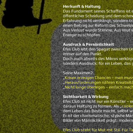
Herkunft & Haltung
Das Fundament seines Schaffens ist ei
öffentlicher Scheidung und dem schme
Erfahrung nicht verdrängt, sondern tr
einen Beitrag zur Reform des Schweize
Aus Verlust wurde Stimme. Aus Wut wur
Energie zu schöpfen.
Ausdruck & Persönlichkeit
Efes Club lebt den Spagat zwischen Un
immer auf den Punkt.
Doch auch abseits des Mikros verkörper
sondern Ausdruck: für ein Leben, das 
Seine Maximen?
„
Krisen erzeugen Chancen – man muss
„
Herausforderungen nähren Kreativit
„
Nicht lange überlegen – einfach mac
Sichtbarkeit & Wirkung
Efes Club ist nicht nur ein Künstler – 
daraus Haltung zu formen. Als „
coole
dem Leben das Beste macht, selbst we
Er ist der charismatische, stylishe M
Bilder von Männlichkeit prägt: modern, 
Efes Club steht für Mut mit Stil. Für T