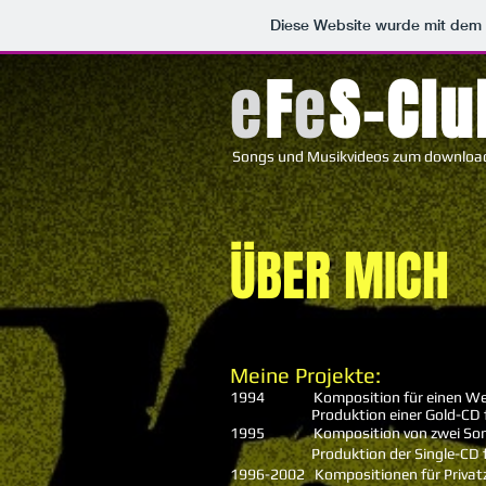
Diese Website wurde mit de
e
F
e
S-Clu
Songs und Musikvideos zum downloa
ÜBER MICH
Meine Projekte:
1994 Komposition für einen Werbe
Produktion einer Gold-CD für d
1995 Komposition von zwei Songs 
Produktion der Single-CD fü
1996-2002 Kompositionen für Priva