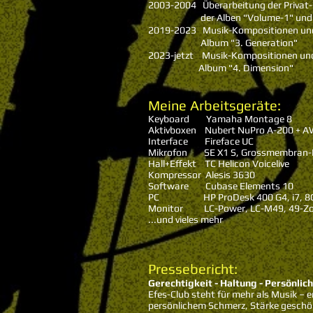
2003-2004 Überarbeitung der Privat
der Alben "Volume-1" und "
2019-2023 Musik-Kompositionen und
Album "3. Generation"
2023-jetzt Musik-Kompositionen un
Album "4. Dimension"
Meine Arbeitsgeräte:
Keyboard Yamaha Montage 8
Aktivboxen Nubert NuPro A-200 + 
Interface Fireface UC
Mikrofon SE X1 S, Grossmembran-
Hall+Effekt TC Helicon Voicelive
Kompressor Alesis 3630
Software Cubase Elements 10
PC HP ProDesk 400 G4, i7, 8GB
Monitor
LC-Power
, LC-M49, 49-Zo
...und vieles mehr
Pressebericht:
Gerechtigkeit - Haltung - Persönlich
Efes-Club steht für mehr als Musik – e
persönlichem Schmerz, Stärke geschöpf