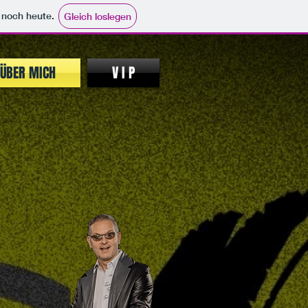
e noch heute.
Gleich loslegen
ÜBER MICH
V I P