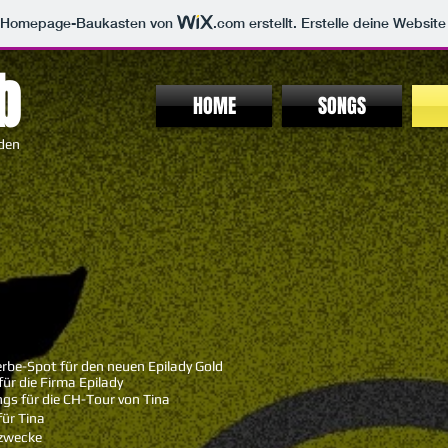
m Homepage-Baukasten von
.com
erstellt. Erstelle deine Websit
b
HOME
SONGS
den
-Spot für den neuen Epilady Gold
ie Firma Epilady
für die CH-Tour von Tina
r Tina
tzwecke